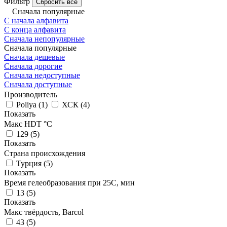
Фильтр
Сбросить все
Сначала популярные
С начала алфавита
С конца алфавита
Сначала непопулярные
Сначала популярные
Сначала дешевые
Сначала дорогие
Сначала недоступные
Сначала доступные
Производитель
Poliya
(
1
)
ХСК
(
4
)
Показать
Макс HDT °С
129
(
5
)
Показать
Страна происхождения
Турция
(
5
)
Показать
Время гелеобразования при 25С, мин
13
(
5
)
Показать
Макс твёрдость, Barcol
43
(
5
)