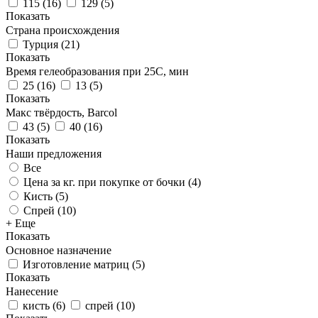
115
(
16
)
129
(
5
)
Показать
Страна происхождения
Турция
(
21
)
Показать
Время гелеобразования при 25С, мин
25
(
16
)
13
(
5
)
Показать
Макс твёрдость, Barcol
43
(
5
)
40
(
16
)
Показать
Наши предложения
Все
Цена за кг. при покупке от бочки (
4
)
Кисть (
5
)
Спрей (
10
)
+ Еще
Показать
Основное назначение
Изготовление матриц
(
5
)
Показать
Нанесение
кисть
(
6
)
спрей
(
10
)