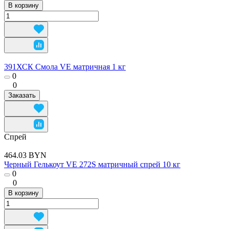
В корзину
391ХСК Смола VE матричная 1 кг
0
0
Заказать
Спрей
464.03 BYN
Черный Гелькоут VE 272S матричный спрей 10 кг
0
0
В корзину