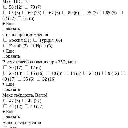
Макс HDT °С
58
(
12
)
70
(
7
)
85
(
6
)
60
(
36
)
67
(
6
)
80
(
6
)
75
(
7
)
65
(
5
)
62
(
22
)
61
(
6
)
+ Еще
Показать
Страна происхождения
Россия
(
31
)
Турция
(
66
)
Китай
(
7
)
Иран
(
3
)
+ Еще
Показать
Время гелеобразования при 25С, мин
30
(
17
)
12
(
6
)
25
(
13
)
15
(
16
)
10
(
6
)
14
(
2
)
22
(
1
)
9
(
12
)
40
(
17
)
35
(
6
)
32
(
16
)
+ Еще
Показать
Макс твёрдость, Barcol
47
(
6
)
42
(
37
)
45
(
12
)
40
(
27
)
+ Еще
Показать
Наши предложения