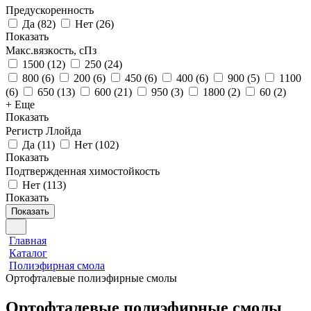
Предускоренность
Да
(
82
)
Нет
(
26
)
Показать
Макс.вязкoсть, сПз
1500
(
12
)
250
(
24
)
800
(
6
)
200
(
6
)
450
(
6
)
400
(
6
)
900
(
5
)
1100
(
6
)
650
(
13
)
600
(
21
)
950
(
3
)
1800
(
2
)
60
(
2
)
+ Еще
Показать
Регистр Ллойда
Да
(
11
)
Нет
(
102
)
Показать
Подтвержденная химостойкость
Нет
(
113
)
Показать
Показать
Главная
Каталог
Полиэфирная смола
Ортофталевые полиэфирные смолы
Ортофталевые полиэфирные смолы