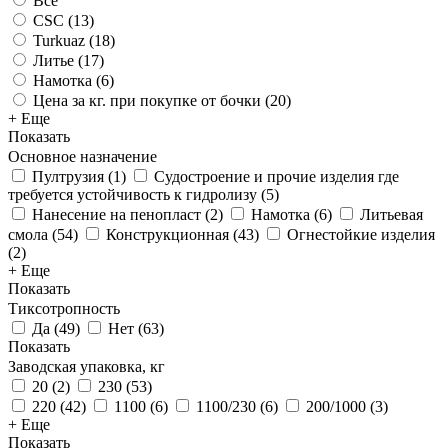
Все
CSC (
13
)
Turkuaz (
18
)
Литье (
17
)
Намотка (
6
)
Цена за кг. при покупке от бочки (
20
)
+ Еще
Показать
Основное назначение
Пултрузия
(
1
)
Судостроение и прочие изделия где
требуется устойчивость к гидролизу
(
5
)
Нанесение на пенопласт
(
2
)
Намотка
(
6
)
Литьевая
смола
(
54
)
Конструкционная
(
43
)
Огнестойкие изделия
(
2
)
+ Еще
Показать
Тиксотропность
Да
(
49
)
Нет
(
63
)
Показать
Заводская упаковка, кг
20
(
2
)
230
(
53
)
220
(
42
)
1100
(
6
)
1100/230
(
6
)
200/1000
(
3
)
+ Еще
Показать