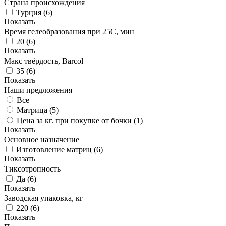
Страна происхождения
Турция
(
6
)
Показать
Время гелеобразования при 25С, мин
20
(
6
)
Показать
Макс твёрдость, Barcol
35
(
6
)
Показать
Наши предложения
Все
Матрица (
5
)
Цена за кг. при покупке от бочки (
1
)
Показать
Основное назначение
Изготовление матриц
(
6
)
Показать
Тиксотропность
Да
(
6
)
Показать
Заводская упаковка, кг
220
(
6
)
Показать