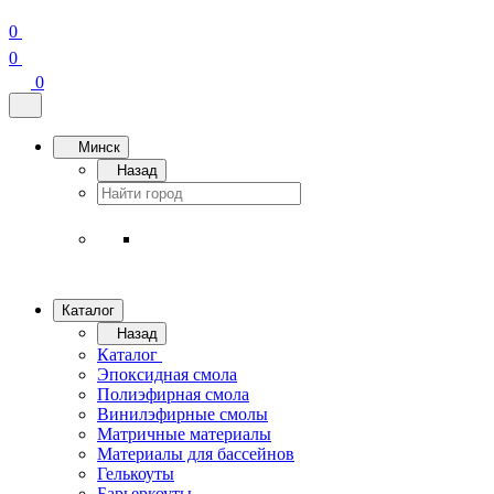
0
0
0
Минск
Назад
Каталог
Назад
Каталог
Эпоксидная смола
Полиэфирная смола
Винилэфирные смолы
Матричные материалы
Материалы для бассейнов
Гелькоуты
Барьеркоуты