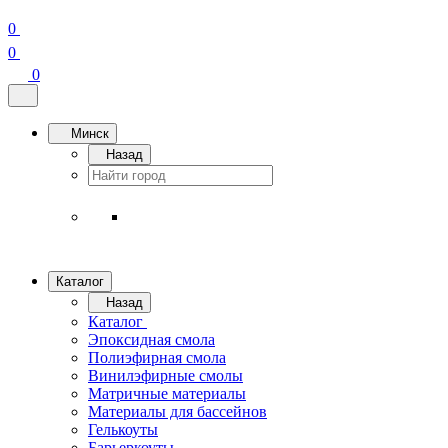
0
0
0
Минск
Назад
Каталог
Назад
Каталог
Эпоксидная смола
Полиэфирная смола
Винилэфирные смолы
Матричные материалы
Материалы для бассейнов
Гелькоуты
Барьеркоуты