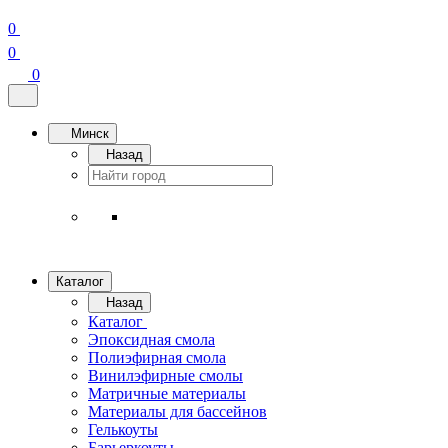
0
0
0
Минск
Назад
Каталог
Назад
Каталог
Эпоксидная смола
Полиэфирная смола
Винилэфирные смолы
Матричные материалы
Материалы для бассейнов
Гелькоуты
Барьеркоуты