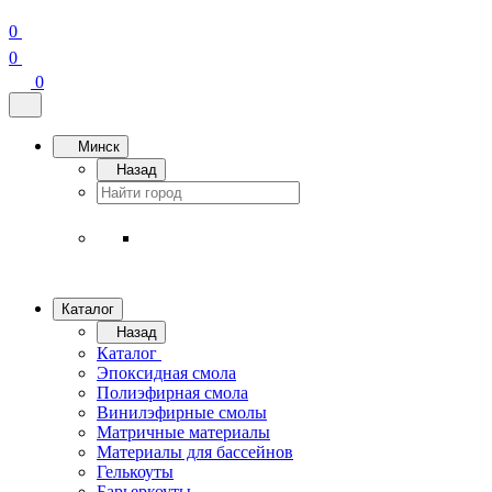
0
0
0
Минск
Назад
Каталог
Назад
Каталог
Эпоксидная смола
Полиэфирная смола
Винилэфирные смолы
Матричные материалы
Материалы для бассейнов
Гелькоуты
Барьеркоуты