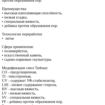
против образования пор.
Преимущества:
• высокая наполняющая способность,
• низкая усадка,
• специальная вязкость,
• добавка против образования пор.
Технологии переработки
• литье
Сфера применения:
• полимербетон,
• искусственный камень,
• садово-парковые скульптуры.
Модификации смол Turkuaz:
CO - предускоренная,
TI - тиксотропная,
UV - содержит УФ-стабилизатор,
LSE - низкое содержание стирола,
HV - высокая вязкость,
LV - низкая вязкость,
SV - специальная вязкость,
FF - добавка против образования пор,