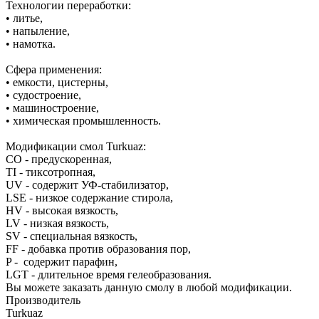
Технологии переработки:
• литье,
• напыление,
• намотка.
Сфера применения:
• емкости, цистерны,
• судостроение,
• машиностроение,
• химическая промышленность.
Модификации смол Turkuaz:
CO - предускоренная,
TI - тиксотропная,
UV - содержит УФ-стабилизатор,
LSE - низкое содержание стирола,
HV - высокая вязкость,
LV - низкая вязкость,
SV - специальная вязкость,
FF - добавка против образования пор,
P - содержит парафин,
LGT - длительное время гелеобразования.
Вы можете заказать данную смолу в любой модификации.
Производитель
Turkuaz