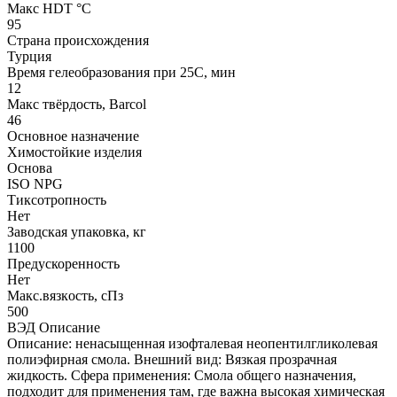
Макс HDT °С
95
Страна происхождения
Турция
Время гелеобразования при 25С, мин
12
Макс твёрдость, Barcol
46
Основное назначение
Химостойкие изделия
Основа
ISO NPG
Тиксотропность
Нет
Заводская упаковка, кг
1100
Предускоренность
Нет
Макс.вязкoсть, сПз
500
ВЭД Описание
Описание: ненасыщенная изофталевая неопентилгликолевая
полиэфирная смола. Внешний вид: Вязкая прозрачная
жидкость. Сфера применения: Смола общего назначения,
подходит для применения там, где важна высокая химическая