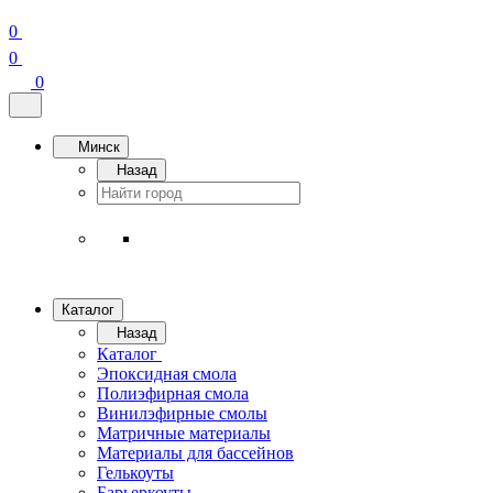
0
0
0
Минск
Назад
Каталог
Назад
Каталог
Эпоксидная смола
Полиэфирная смола
Винилэфирные смолы
Матричные материалы
Материалы для бассейнов
Гелькоуты
Барьеркоуты