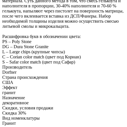
материала. Суть данного метода в том, что смесь гелькоута и
наполнителя в пропорции, 30-40% наполнителя и 70-60 %
гелькоута, напыляют через пистолет на поверхность матрицы,
после чего вклеивается вставка из ДСП/Фанеры. Набор
необходимой толщины изделия можно осуществить смесью
литьевой смолы и микрокальцита.
Расшифровка букв в обозначении цвета:
PS – Poly Stone
DG – Dura Stone Granite
L – Large chips (крупные чипсы)
C – Corian color match (цвет под Кориан)
S – Safar color match (цвет под Сафар)
Производитель
Dorfner
Страна происхождения
США
Эффект
гранит
Назначение
декоративное
Скидки, условия продажи
Скидка 30%
Вид номенклатуры
Гранит