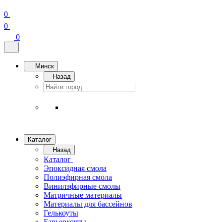
0
0
0
Минск
Назад
Каталог
Назад
Каталог
Эпоксидная смола
Полиэфирная смола
Винилэфирные смолы
Матричные материалы
Материалы для бассейнов
Гелькоуты
Барьеркоуты