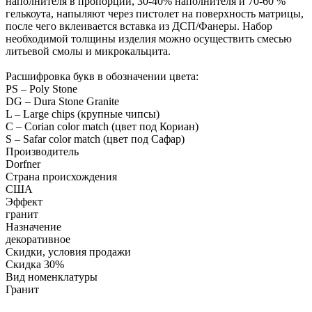
наполнителя в пропорции, 30-40% наполнителя и 70-60 %
гелькоута, напыляют через пистолет на поверхность матрицы,
после чего вклеивается вставка из ДСП/Фанеры. Набор
необходимой толщины изделия можно осуществить смесью
литьевой смолы и микрокальцита.
Расшифровка букв в обозначении цвета:
PS – Poly Stone
DG – Dura Stone Granite
L – Large chips (крупные чипсы)
C – Corian color match (цвет под Кориан)
S – Safar color match (цвет под Сафар)
Производитель
Dorfner
Страна происхождения
США
Эффект
гранит
Назначение
декоративное
Скидки, условия продажи
Скидка 30%
Вид номенклатуры
Гранит