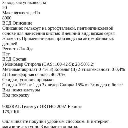
Заводская упаковка, кг
20
Макс.вязкoсть, сПз
8000
ВЭД Описание
Описание: гелькоут на ортофталевой, пентилгликолевой
основе для нанесения кистью Внешний вид: вязкая серая
жидкость Применение:для производства автомобильных
деталей
Регистр Ллойда
Нет
ВЭД Состав
) Мономер Стирола (CAS: 100-42-5): 28-50% 2)
Метилметакрилат 0-4% 3) Кобальт (II) 2-этилгексаноат: 0-0,4%
4) Полиэфирная основа: 46-70%
Скидки, условия продажи
Скидка 10% от 1 до 3х ведер Скидка 15% от 3х ведер и более
Вид номенклатуры
Под покраску
9003RAL Гелькоут ORTHO 209Z F кисть
179,7 Кб
Оплачивайте покупки удобным способом. В интернет-
магазине доступно 3 варианта оплаты: