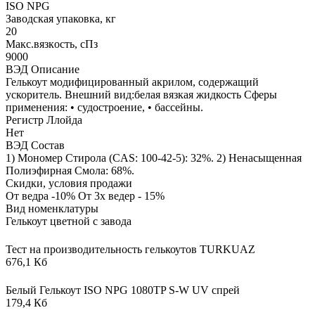
ISO NPG
Заводская упаковка, кг
20
Макс.вязкoсть, сПз
9000
ВЭД Описание
Гелькоут модифицированный акрилом, содержащий
ускоритель. Внешний вид:белая вязкая жидкость Сферы
применения: • судостроение, • бассейны.
Регистр Ллойда
Нет
ВЭД Состав
1) Мономер Стирола (CAS: 100-42-5): 32%. 2) Ненасыщенная
Полиэфирная Смола: 68%.
Скидки, условия продажи
От ведра -10% От 3х ведер - 15%
Вид номенклатуры
Гелькоут цветной с завода
Тест на производительность гелькоутов TURKUAZ
676,1 Кб
Белый Гелькоут ISO NPG 1080TP S-W UV спрей
179,4 Кб